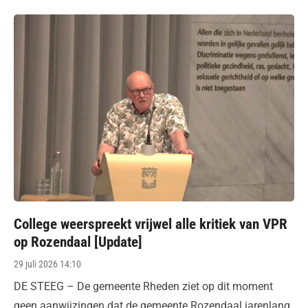
College weerspreekt vrijwel alle kritiek van VPR
op Rozendaal [Update]
Posted
29 juli 2026 14:10
on
DE STEEG – De gemeente Rheden ziet op dit moment
geen aanwijzingen dat de gemeente Rozendaal jarenlang