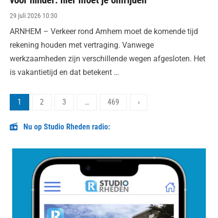
voor hinder: hier moet je omrijden
Posted
29 juli 2026 10:30
on
ARNHEM – Verkeer rond Arnhem moet de komende tijd
rekening houden met vertraging. Vanwege
werkzaamheden zijn verschillende wegen afgesloten. Het
is vakantietijd en dat betekent …
Berichten
1
2
3
…
469
›
paginering
Nu op Studio Rheden radio: