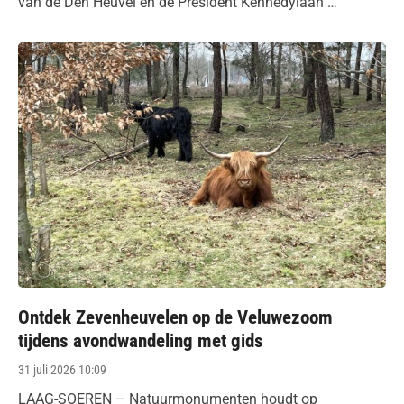
van de Den Heuvel en de President Kennedylaan …
Ontdek Zevenheuvelen op de Veluwezoom
tijdens avondwandeling met gids
Posted
31 juli 2026 10:09
on
LAAG-SOEREN – Natuurmonumenten houdt op