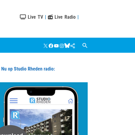
Live TV
|
Live Radio
|
X
Facebook
YouTube
Instagram
Bluesky
Google
Nieuws
u op Studio Rheden radio: