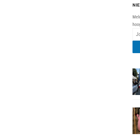
NI
Meld
hoog