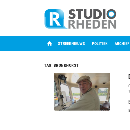
Skip
to
content
home
STREEKNIEUWS
POLITIEK
ARCHIEF
TAG:
BRONKHORST