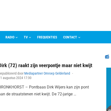
RADIO
TV
FREQUENTIES
CONTACT
N
Dirk (72) raakt zijn veerpontje maar niet kwijt
Posted
Gepubliceerd door
Mediapartner Omroep Gelderland
on
11 augustus 2024 17:30
BRONKHORST – Pontbaas Dirk Wijers kan zijn pont
aan de straatstenen niet kwijt. De 72-jarige …