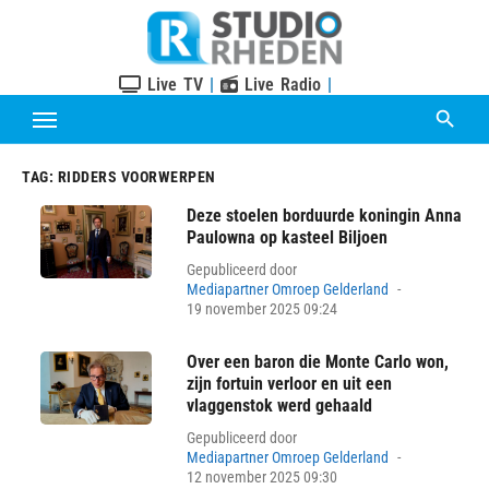
Skip
to
content
Live TV
|
Live Radio
|
TAG:
RIDDERS VOORWERPEN
Deze stoelen borduurde koningin Anna
Paulowna op kasteel Biljoen
Gepubliceerd door
Posted
Mediapartner Omroep Gelderland
on
19 november 2025 09:24
Over een baron die Monte Carlo won,
zijn fortuin verloor en uit een
vlaggenstok werd gehaald
Gepubliceerd door
Posted
Mediapartner Omroep Gelderland
on
12 november 2025 09:30