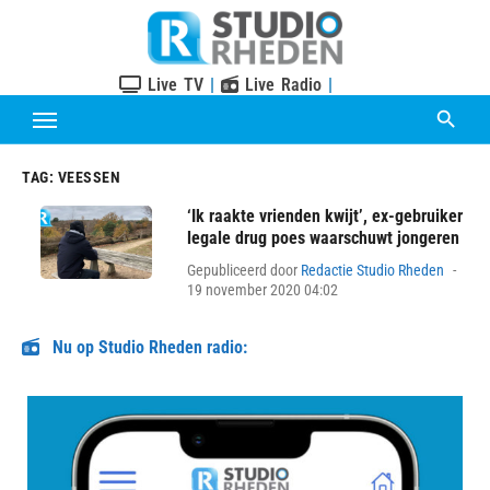
Skip
to
content
Live TV
|
Live Radio
|
TAG:
VEESSEN
‘Ik raakte vrienden kwijt’, ex-gebruiker
legale drug poes waarschuwt jongeren
Pos
Gepubliceerd door
Redactie Studio Rheden
on
19 november 2020 04:02
Nu op Studio Rheden radio: