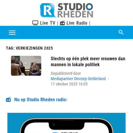
Skip
to
content
Live TV
|
Live Radio
|
TAG:
VERKIEZINGEN 2025
Slechts op één plek meer vrouwen dan
mannen in lokale politiek
Gepubliceerd door
Posted
Mediapartner Omroep Gelderland
on
17 oktober 2025 16:05
Nu op Studio Rheden radio: