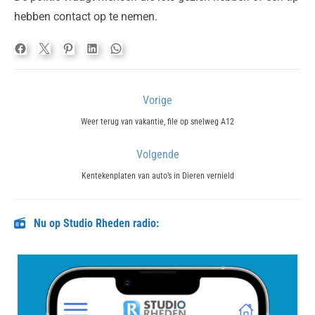
hebben contact op te nemen.
Bericht
Vorige
navigatie
Previous
Weer terug van vakantie, file op snelweg A12
post:
Volgende
Next
Kentekenplaten van auto’s in Dieren vernield
post:
Nu op Studio Rheden radio: