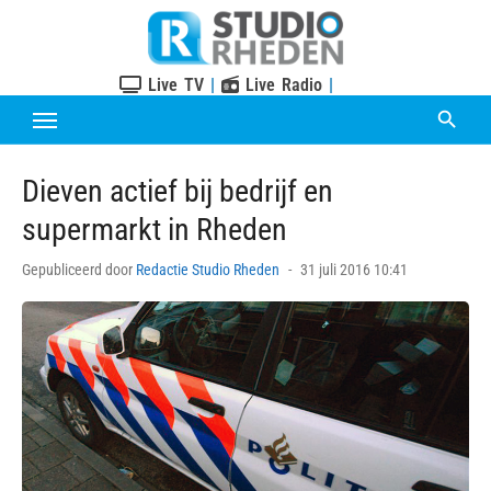
Skip
to
content
Live TV
|
Live Radio
|
Dieven actief bij bedrijf en
supermarkt in Rheden
Posted
Gepubliceerd door
Redactie Studio Rheden
31 juli 2016 10:41
on