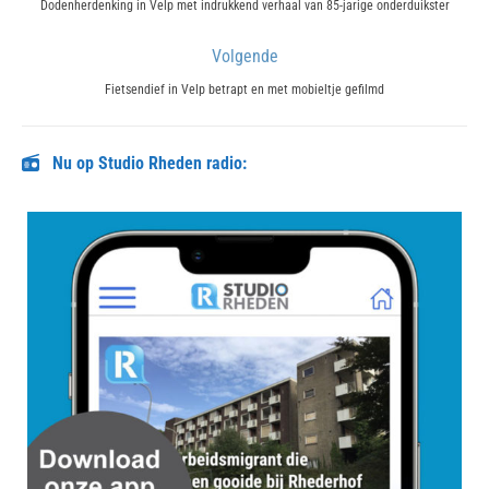
navigatie
Previous
Dodenherdenking in Velp met indrukkend verhaal van 85-jarige onderduikster
post:
Volgende
Next
Fietsendief in Velp betrapt en met mobieltje gefilmd
post:
Nu op Studio Rheden radio: