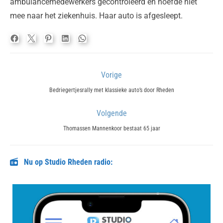
ambulancemedewerkers gecontroleerd en hoefde niet
mee naar het ziekenhuis. Haar auto is afgesleept.
Bericht
Vorige
navigatie
Previous
Bedriegertjesrally met klassieke auto’s door Rheden
post:
Volgende
Next
Thomassen Mannenkoor bestaat 65 jaar
post:
Nu op Studio Rheden radio: