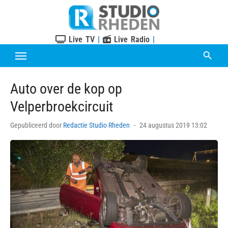
Skip
to
content
Live TV
|
Live Radio
|
Auto over de kop op
Velperbroekcircuit
Posted
Gepubliceerd door
Redactie Studio Rheden
24 augustus 2019 13:02
on