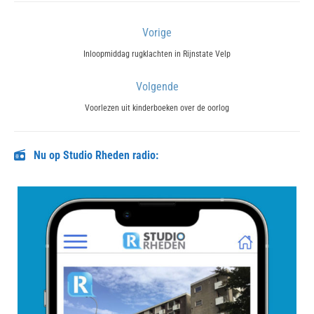
Bericht
Vorige
navigatie
Previous
Inloopmiddag rugklachten in Rijnstate Velp
post:
Volgende
Next
Voorlezen uit kinderboeken over de oorlog
post:
Nu op Studio Rheden radio: