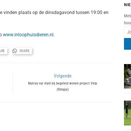
NI
ze vinden plaats op de dinsdagavond tussen 19:00 en
Meld
hoog
op
www.inloophuisdieren.nl.
ARE
SHARE
Volgende
Next
Matras vat vlam bij begeleid wonen project Velp
(filmpje)
post: