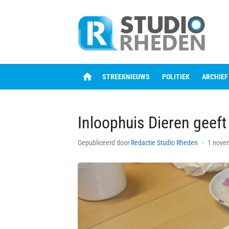
Skip
to
content
home
STREEKNIEUWS
POLITIEK
ARCHIEF
Inloophuis Dieren geef
Posted
Gepubliceerd door
Redactie Studio Rheden
1 nove
on