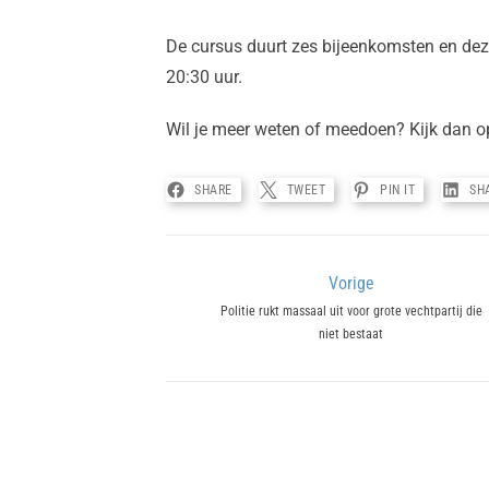
De cursus duurt zes bijeenkomsten en de
20:30 uur.
Wil je meer weten of meedoen? Kijk dan 
SHARE
TWEET
PIN IT
SH
Bericht
Vorige
Previous
Politie rukt massaal uit voor grote vechtpartij die
navigatie
niet bestaat
post: