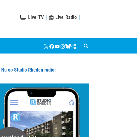
Live TV
|
Live Radio
|
X
Facebook
YouTube
Instagram
Bluesky
Google
Nieuws
u op Studio Rheden radio: