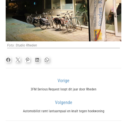
Foto: Studio Rheden
Bericht
Vorige
navigatie
Previous
3FM Serious Request loopt dit jaar door Rheden
post:
Volgende
Next
Automobilist ramt lantaarnpaal en knalt tegen hoekwoning
post: