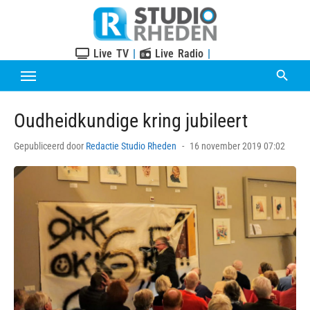
Skip
to
content
Live TV
|
Live Radio
|
Oudheidkundige kring jubileert
Posted
Gepubliceerd door
Redactie Studio Rheden
16 november 2019 07:02
on