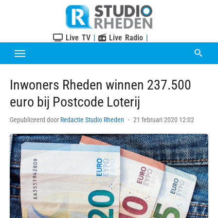
Skip
to
content
Live TV
|
Live Radio
|
Inwoners Rheden winnen 237.500
euro bij Postcode Loterij
Posted
Gepubliceerd door
Redactie Studio Rheden
21 februari 2020 12:02
on