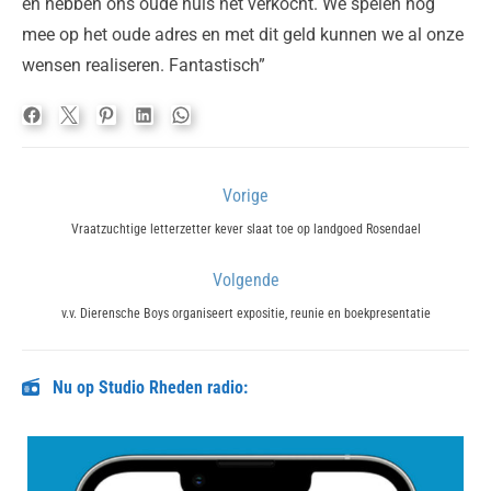
en hebben ons oude huis net verkocht. We spelen nog
mee op het oude adres en met dit geld kunnen we al onze
wensen realiseren. Fantastisch”
Bericht
Vorige
navigatie
Previous
Vraatzuchtige letterzetter kever slaat toe op landgoed Rosendael
post:
Volgende
Next
v.v. Dierensche Boys organiseert expositie, reunie en boekpresentatie
post:
Nu op Studio Rheden radio: