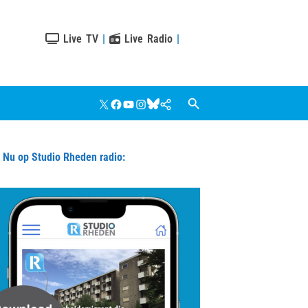
Live TV
|
Live Radio
|
X
Facebook
YouTube
Instagram
Bluesky
Google
Nieuws
u op Studio Rheden radio: