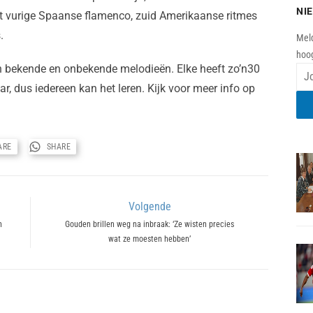
NI
ot vurige Spaanse flamenco, zuid Amerikaanse ritmes
.
Meld
hoog
an bekende en onbekende melodieën. Elke heeft zo’n30
aar, dus iedereen kan het leren. Kijk voor meer info op
ARE
SHARE
Volgende
n
Next
Gouden brillen weg na inbraak: ‘Ze wisten precies
wat ze moesten hebben’
post: