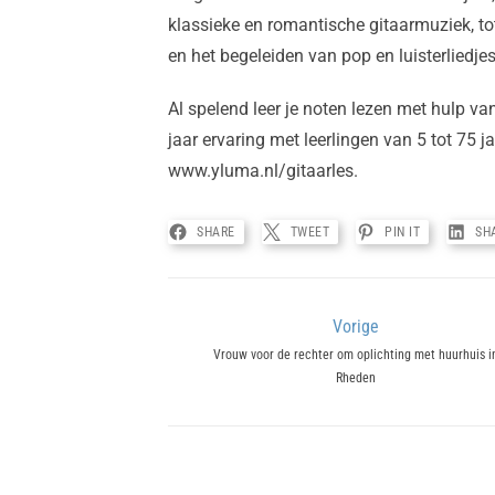
klassieke en romantische gitaarmuziek, t
en het begeleiden van pop en luisterliedjes
Al spelend leer je noten lezen met hulp v
jaar ervaring met leerlingen van 5 tot 75 j
www.yluma.nl/gitaarles.
SHARE
TWEET
PIN IT
SH
Bericht
Vorige
Previous
Vrouw voor de rechter om oplichting met huurhuis i
navigatie
Rheden
post: