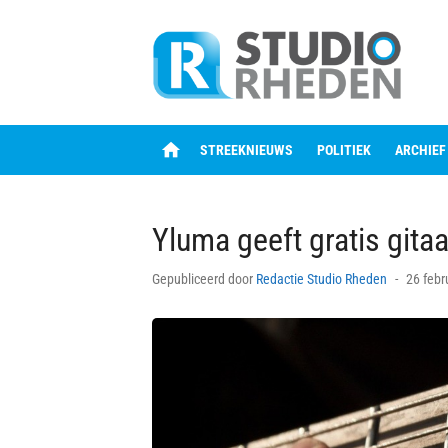
Skip
to
content
home
STREEKNIEUWS
POLITIEK
ARCHIEF
Yluma geeft gratis gita
Posted
Gepubliceerd door
Redactie Studio Rheden
26 febr
on