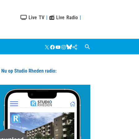
Live TV
|
Live Radio
|
X
Facebook
YouTube
Instagram
Bluesky
Google
Nieuws
u op Studio Rheden radio: