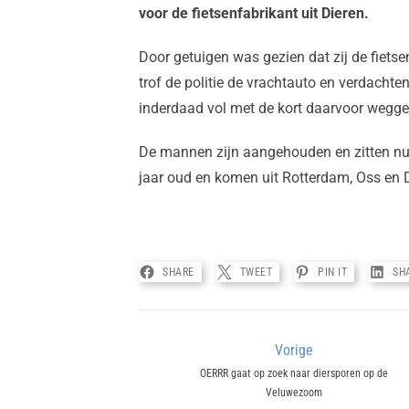
voor de fietsenfabrikant uit Dieren.
Door getuigen was gezien dat zij de fiets
trof de politie de vrachtauto en verdachte
inderdaad vol met de kort daarvoor wegg
De mannen zijn aangehouden en zitten nu 
jaar oud en komen uit Rotterdam, Oss en 
SHARE
TWEET
PIN IT
SH
Bericht
Vorige
Previous
OERRR gaat op zoek naar diersporen op de
navigatie
Veluwezoom
post: