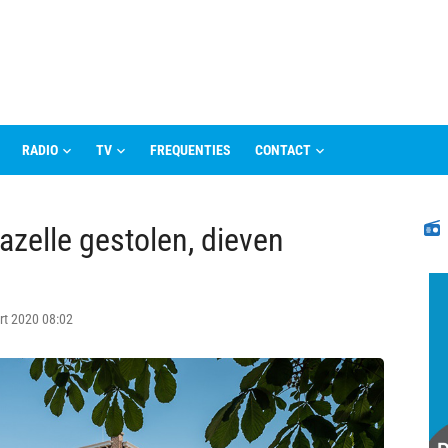
RADIO
TV
FREQUENTIES
CONTACT
N
Gazelle gestolen, dieven
rt 2020 08:02