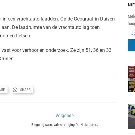
NI
Meld
en in een vrachtauto laadden. Op de Geograaf in Duiven
hoog
n aan. De laadruimte van de vrachtauto lag toen
enomen fietsen.
vast voor verhoor en onderzoek. Ze zijn 51, 36 en 33
Drunen.
ARE
SHARE
Volgende
Next
Bingo bij carnavalsvereniging De Heiknuuters
post: