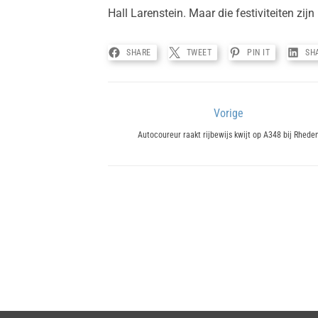
Hall Larenstein. Maar die festiviteiten zij
SHARE
TWEET
PIN IT
SH
Bericht
Vorige
Previous
navigatie
Autocoureur raakt rijbewijs kwijt op A348 bij Rhede
post: