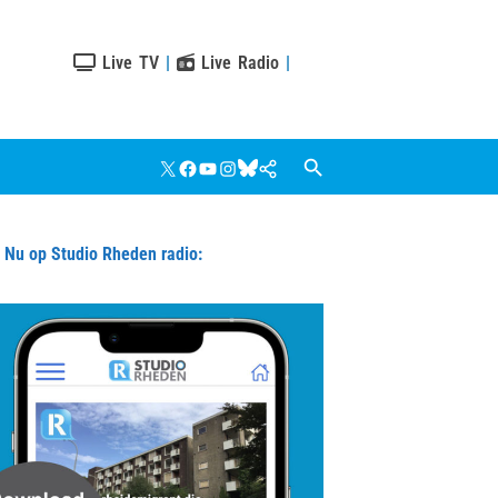
Live TV
|
Live Radio
|
X
Facebook
YouTube
Instagram
Bluesky
Google
Nieuws
u op Studio Rheden radio: