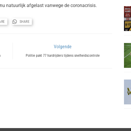
n nu natuurlijk afgelast vanwege de coronacrisis.
ARE
SHARE
Volgende
Next
n
Politie pakt 77 hardrijders tijdens snelheidscontrole
post: