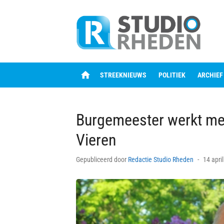
Skip
to
content
home
STREEKNIEUWS
POLITIEK
ARCHIEF
Burgemeester werkt me
Vieren
Posted
Gepubliceerd door
Redactie Studio Rheden
14 apri
on