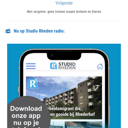
Volgende
Next
Niet vergeten: geen treinen tussen Arnhem en Dieren
post:
Nu op Studio Rheden radio: