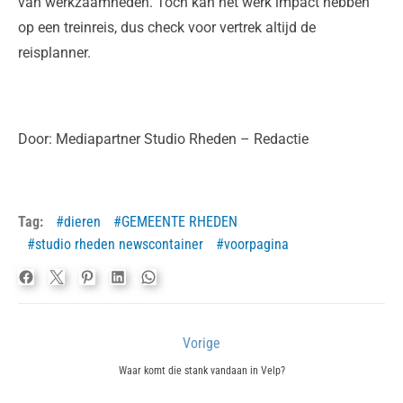
van werkzaamheden. Toch kan het werk impact hebben
op een treinreis, dus check voor vertrek altijd de
reisplanner.
Door: Mediapartner Studio Rheden – Redactie
Tag:
dieren
GEMEENTE RHEDEN
studio rheden newscontainer
voorpagina
Bericht
Vorige
navigatie
Previous
Waar komt die stank vandaan in Velp?
post: