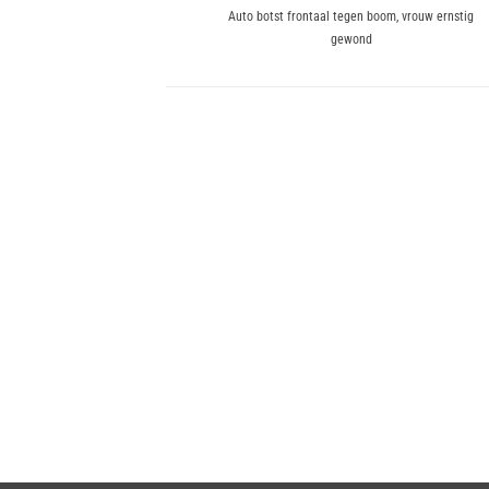
Previous
Auto botst frontaal tegen boom, vrouw ernstig
navigatie
gewond
post: