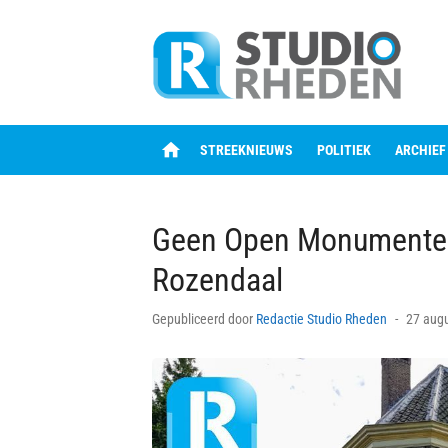
Skip
to
content
home
STREEKNIEUWS
POLITIEK
ARCHIEF
Geen Open Monumenten
Rozendaal
Posted
Gepubliceerd door
Redactie Studio Rheden
27 aug
on