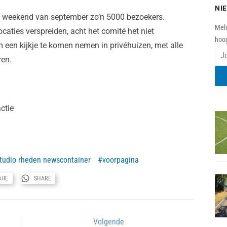
NI
ede weekend van september zo’n 5000 bezoekers.
Meld
ocaties verspreiden, acht het comité het niet
hoog
een kijkje te komen nemen in privéhuizen, met alle
ren.
ctie
tudio rheden newscontainer
voorpagina
ARE
SHARE
Volgende