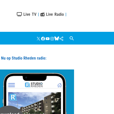
Live TV
|
Live Radio
|
X
Facebook
YouTube
Instagram
Bluesky
Google
Nieuws
u op Studio Rheden radio: