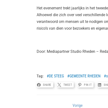
Het evenement trekt jaarlijks in het twe
Alhoewel die zich over veel verschillende l
verantwoord om mensen uit te nodigen om 
risico’s van dien voor bezoekers en eigena
Door: Mediapartner Studio Rheden – Reda
Tag:
DE STEEG
GEMEENTE RHEDEN
s
SHARE
TWEET
PIN IT
SH
Bericht
Vorige