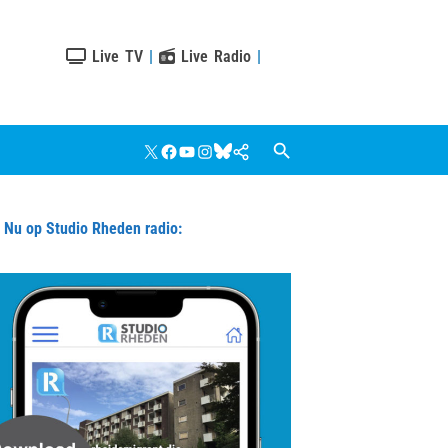
Live TV
|
Live Radio
|
X
Facebook
YouTube
Instagram
Bluesky
Google
Nieuws
u op Studio Rheden radio: