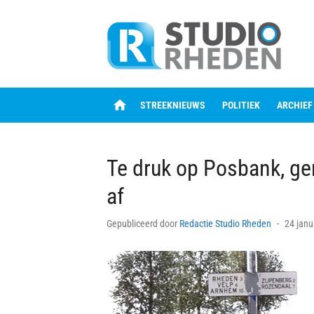
Skip
to
content
home
STREEKNIEUWS
POLITIEK
ARCHIEF
Te druk op Posbank, g
af
Posted
Gepubliceerd door
Redactie Studio Rheden
24 janu
on