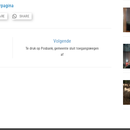
rpagina
ARE
SHARE
Volgende
Next
Te druk op Posbank, gemeente sluit toegangswegen
af
post: