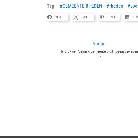
Tag:
GEMEENTE RHEDEN
rheden
voo
SHARE
TWEET
PIN IT
SH
Bericht
Vorige
Previous
Te druk op Posbank, gemeente sluit toegangswegen
navigatie
af
post: