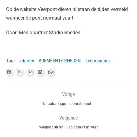
Op de website Veerpont-dieren.nl staan de tijden vermeld
wanneer de pont normaal vaart.
Door: Mediapartner Studio Rheden
Tag:
dieren
GEMEENTE RHEDEN
voorpagina
Bericht
Vorige
navigatie
Previous
Schaatsers jagen reeën de dood in
post:
Volgende
Next
Veerpont Dieren – Olburgen vaart weer
post: