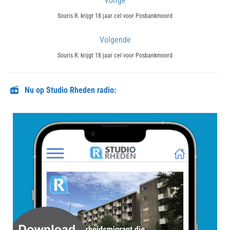
Bericht
Vorige
navigatie
Previous
Souris R. krijgt 18 jaar cel voor Posbankmoord
post:
Volgende
Next
Souris R. krijgt 18 jaar cel voor Posbankmoord
post:
Nu op Studio Rheden radio: