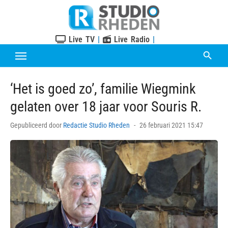
Skip
to
content
Live TV
|
Live Radio
|
‘Het is goed zo’, familie Wiegmink
gelaten over 18 jaar voor Souris R.
Posted
Gepubliceerd door
Redactie Studio Rheden
26 februari 2021 15:47
on