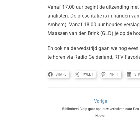
Vanaf 17.00 uur begint de uitzending met 
analisten. De presentatie is in handen va
Arnhem). Vanaf 18.00 uur houden verslag
Maassen van den Brink (GLD) je op de hoo
En ook na de wedstrijd gaan we nog even 
te horen via Radio Gelderland, RTV Favor
SHARE
TWEET
PIN IT
SH
Bericht
Vorige
Previous
Bibliotheek Velp gaat opnieuw verhuizen naar Den
navigatie
Heuvel
post: