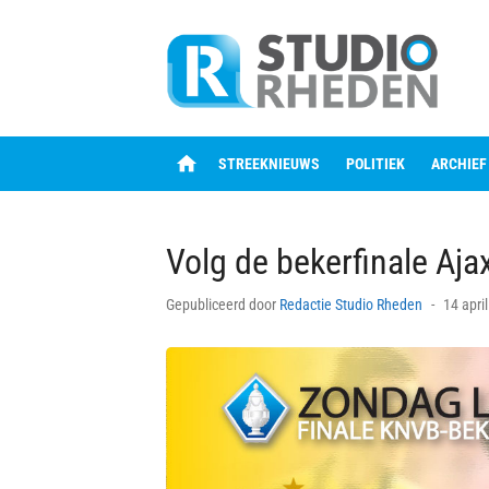
Skip
to
content
home
STREEKNIEUWS
POLITIEK
ARCHIEF
Volg de bekerfinale Aja
Posted
Gepubliceerd door
Redactie Studio Rheden
14 apri
on