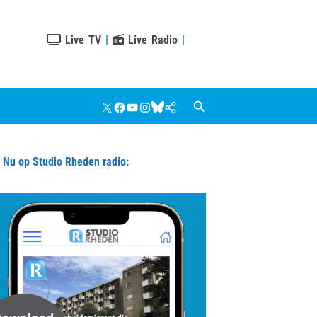
Live TV
|
Live Radio
|
X
Facebook
YouTube
Instagram
Bluesky
Google
Nieuws
u op Studio Rheden radio: