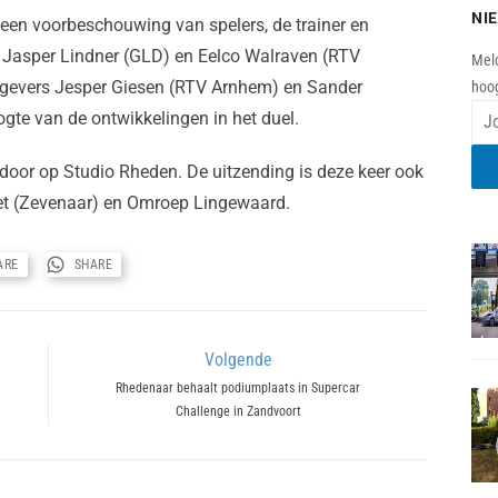
NI
een voorbeschouwing van spelers, de trainer en
n Jasper Lindner (GLD) en Eelco Walraven (RTV
Meld
gevers Jesper Giesen (RTV Arnhem) en Sander
hoog
gte van de ontwikkelingen in het duel.
door op Studio Rheden. De uitzending is deze keer ook
iet (Zevenaar) en Omroep Lingewaard.
ARE
SHARE
Volgende
Next
Rhedenaar behaalt podiumplaats in Supercar
Challenge in Zandvoort
post: