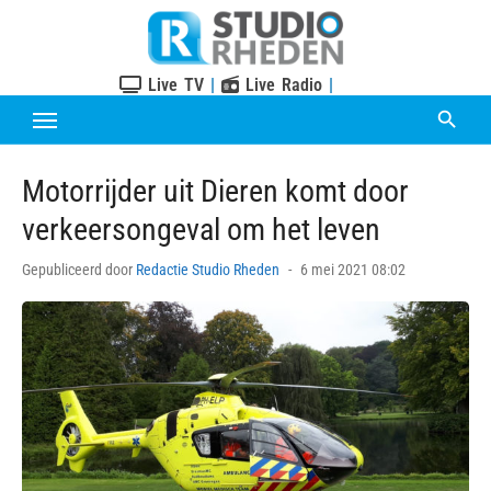
Skip
to
content
Live TV
|
Live Radio
|
Motorrijder uit Dieren komt door
verkeersongeval om het leven
Posted
Gepubliceerd door
Redactie Studio Rheden
6 mei 2021 08:02
on