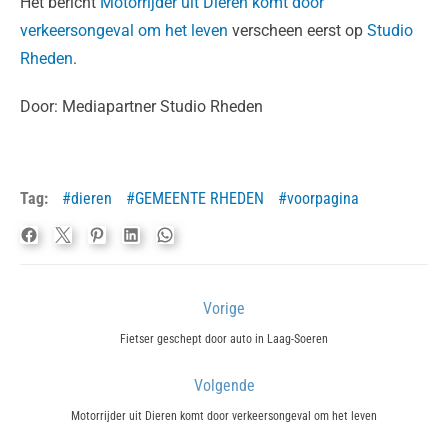
Het bericht
Motorrijder uit Dieren komt door
verkeersongeval om het leven
verscheen eerst op
Studio
Rheden
.
Door: Mediapartner Studio Rheden
Tag:
dieren
GEMEENTE RHEDEN
voorpagina
Bericht
Vorige
navigatie
Previous
Fietser geschept door auto in Laag-Soeren
post:
Volgende
Next
Motorrijder uit Dieren komt door verkeersongeval om het leven
post: