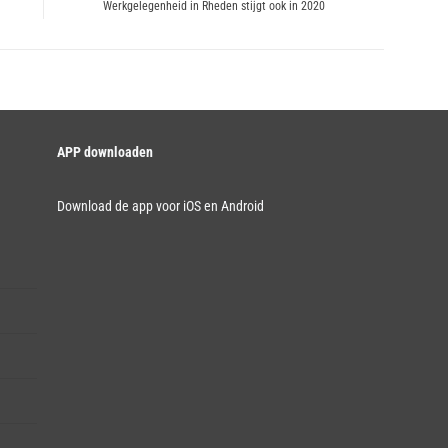
Next
Werkgelegenheid in Rheden stijgt ook in 2020
post:
APP downloaden
Download de app voor iOS en Android