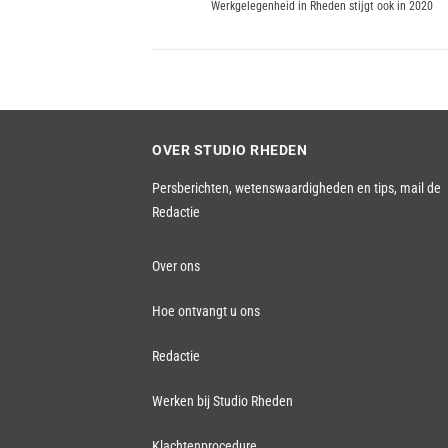
Previous
navigatie
Werkgelegenheid in Rheden stijgt ook in 2020
post:
OVER STUDIO RHEDEN
Persberichten, wetenswaardigheden en tips,
mail de
Redactie
Over ons
Hoe ontvangt u ons
Redactie
Werken bij Studio Rheden
Klachtenprocedure