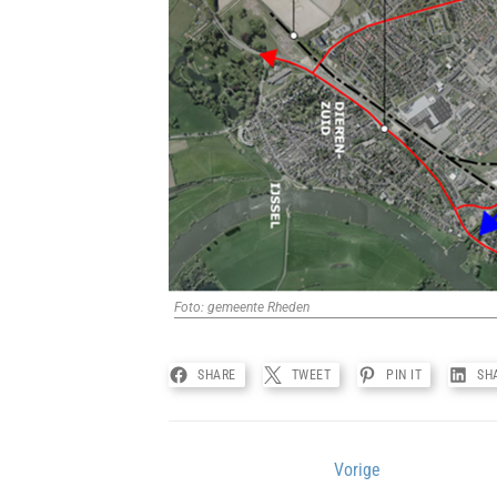
Foto: gemeente Rheden
SHARE
TWEET
PIN IT
SH
Bericht
Vorige