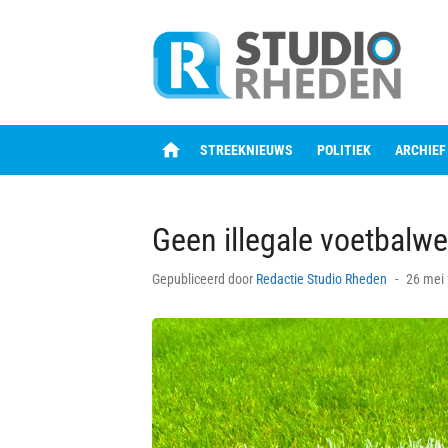
Skip
to
content
home
STREEKNIEUWS
POLITIEK
ARCHIEF
Geen illegale voetbalw
Posted
Gepubliceerd door
Redactie Studio Rheden
26 mei
on