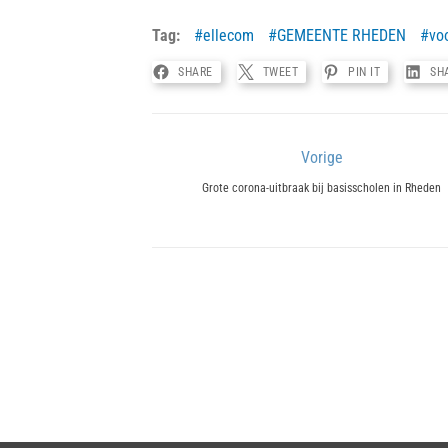
Tag:
ellecom
GEMEENTE RHEDEN
vo
SHARE
TWEET
PIN IT
SH
Bericht
Vorige
Previous
navigatie
Grote corona-uitbraak bij basisscholen in Rheden
post: