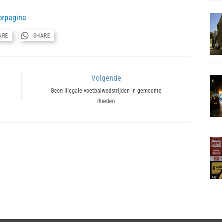
orpagina
ARE
SHARE
Volgende
Next
Geen illegale voetbalwedstrijden in gemeente
Rheden
post: