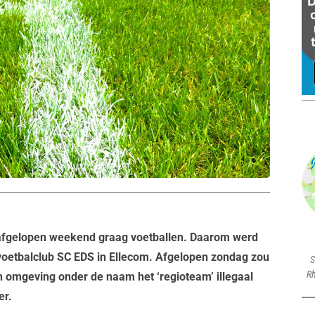
 afgelopen weekend graag voetballen. Daarom werd
 voetbalclub SC EDS in Ellecom. Afgelopen zondag zou
S
Rh
n omgeving onder de naam het ‘regioteam’ illegaal
er.