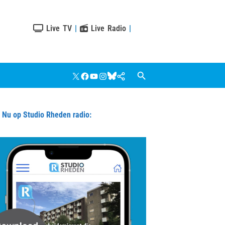
Live TV
|
Live Radio
|
X
Facebook
YouTube
Instagram
Bluesky
Google
Nieuws
u op Studio Rheden radio: