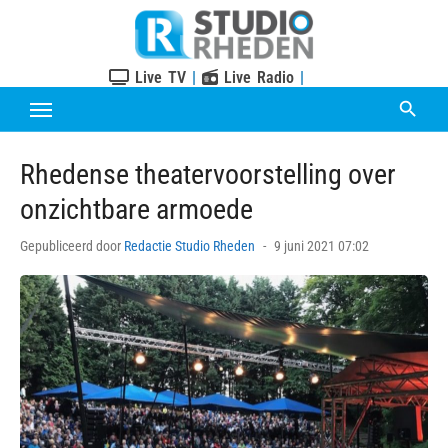
Skip
to
content
Live TV
|
Live Radio
|
Rhedense theatervoorstelling over
onzichtbare armoede
Posted
Gepubliceerd door
Redactie Studio Rheden
9 juni 2021 07:02
on