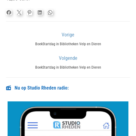
Bericht
Vorige
navigatie
Previous
BoekStartdag in Bibliotheken Velp en Dieren
post:
Volgende
Next
BoekStartdag in Bibliotheken Velp en Dieren
post:
Nu op Studio Rheden radio: