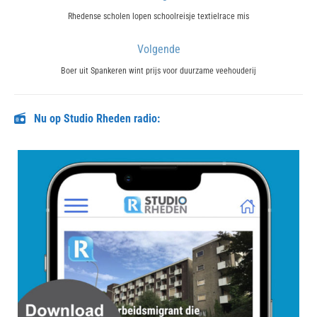
navigatie
Previous
Rhedense scholen lopen schoolreisje textielrace mis
post:
Volgende
Next
Boer uit Spankeren wint prijs voor duurzame veehouderij
post:
Nu op Studio Rheden radio: