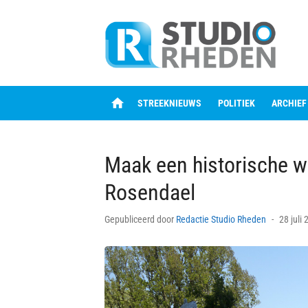
Skip
to
content
home
STREEKNIEUWS
POLITIEK
ARCHIEF
Maak een historische w
Rosendael
Posted
Gepubliceerd door
Redactie Studio Rheden
28 juli
on