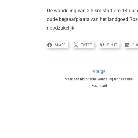
De wandeling van 3,5 km start om 14 uur 
oude begraafplaats van het landgoed Rose
noodzakelijk.
SHARE
TWEET
PIN IT
SH
Bericht
Vorige
Previous
Maak een historische wandeling langs kasteel
navigatie
Rosendael
post: