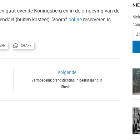
NI
en gaat over de Koningsberg en in de omgeving van de
Meld
ndael (buiten kasteel). Vooraf
online
reserveren is
hoog
ARE
SHARE
Volgende
Next
Vermoedelijk brandstichting in bedrijfspand in
Rheden
post: