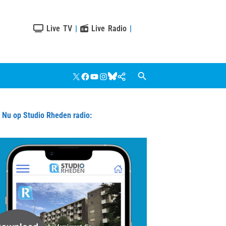
Live TV
|
Live Radio
|
X
Facebook
YouTube
Instagram
Bluesky
Google
Nieuws
u op Studio Rheden radio: