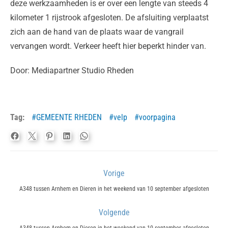
deze werkzaamheden is er over een lengte van steeds 4
kilometer 1 rijstrook afgesloten. De afsluiting verplaatst
zich aan de hand van de plaats waar de vangrail
vervangen wordt. Verkeer heeft hier beperkt hinder van.
Door: Mediapartner Studio Rheden
Tag:
GEMEENTE RHEDEN
velp
voorpagina
Bericht
Vorige
navigatie
Previous
A348 tussen Arnhem en Dieren in het weekend van 10 september afgesloten
post:
Volgende
Next