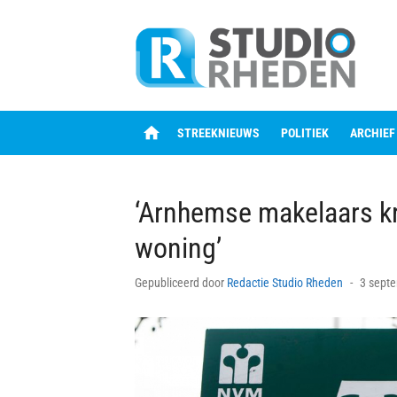
Skip
to
content
home
STREEKNIEUWS
POLITIEK
ARCHIEF
‘Arnhemse makelaars kr
woning’
Posted
Gepubliceerd door
Redactie Studio Rheden
3 sept
on