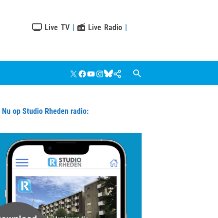
Live TV
|
Live Radio
|
X
Facebook
YouTube
Instagram
Bluesky
Google
Nieuws
u op Studio Rheden radio: