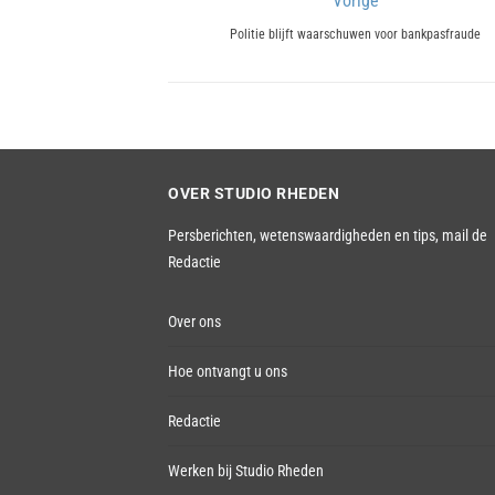
Bericht
Vorige
Previous
navigatie
Politie blijft waarschuwen voor bankpasfraude
post:
OVER STUDIO RHEDEN
Persberichten, wetenswaardigheden en tips,
mail de
Redactie
Over ons
Hoe ontvangt u ons
Redactie
Werken bij Studio Rheden