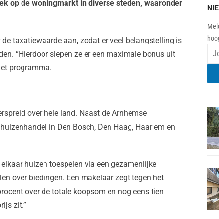
 op de woningmarkt in diverse steden, waaronder
NI
Meld
hoog
e taxatiewaarde aan, zodat er veel belangstelling is
en. “Hierdoor slepen ze er een maximale bonus uit
s het programma.
erspreid over hele land. Naast de Arnhemse
huizenhandel in Den Bosch, Den Haag, Haarlem en
s elkaar huizen toespelen via een gezamenlijke
en over biedingen. Eén makelaar zegt tegen het
rocent over de totale koopsom en nog eens tien
js zit.”