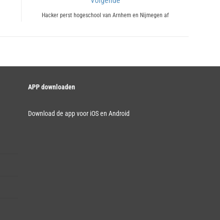
Volgende
Next
Hacker perst hogeschool van Arnhem en Nijmegen af
post:
APP downloaden
Download de app voor iOS en Android