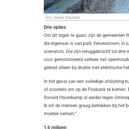
Foto: Kasper Siebrands
Drie opties
Om dit tegen te gaan, zijn de gemeente
die eigenaar is van park Veluwezoom, in ju
scenario’s. Die zijn teruggebracht tot drie
voor gemotoriseerd verkeer, het openhoud
gebied alleen bij drukte met elektrische he
In het geval van een volledige afsluitin
of scooters om op de Posbank te komen. E
Ronald Haverkamp al eerder tegen Omroep G
Ik wil de mensen graag betrekken bij het b
moeten nemen.”
1,6 miljoen