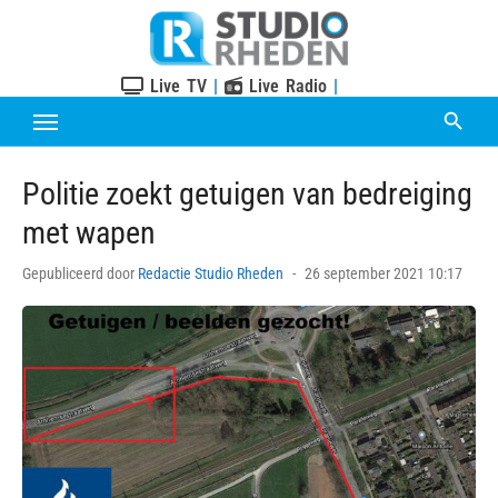
Skip
to
content
Live TV
|
Live Radio
|
Politie zoekt getuigen van bedreiging
met wapen
Posted
Gepubliceerd door
Redactie Studio Rheden
26 september 2021 10:17
on