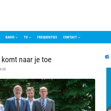
RADIO
TV
FREQUENTIES
CONTACT
N
 komt naar je toe
16:00