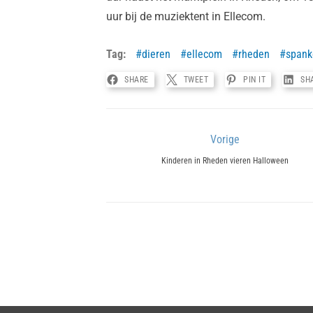
uur bij de muziektent in Ellecom.
Tag:
dieren
ellecom
rheden
spank
SHARE
TWEET
PIN IT
SH
Bericht
Vorige
Previous
navigatie
Kinderen in Rheden vieren Halloween
post: