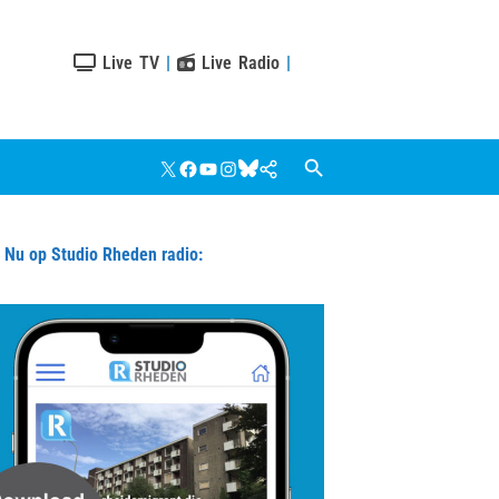
Live TV
|
Live Radio
|
X
Facebook
YouTube
Instagram
Bluesky
Google
Nieuws
u op Studio Rheden radio: