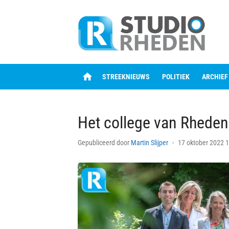
Skip
to
content
home
STREEKNIEUWS
POLITIEK
ARCHIEF
Het college van Rheden
Posted
Gepubliceerd door
Martin Slijper
17 oktober 2022 
on