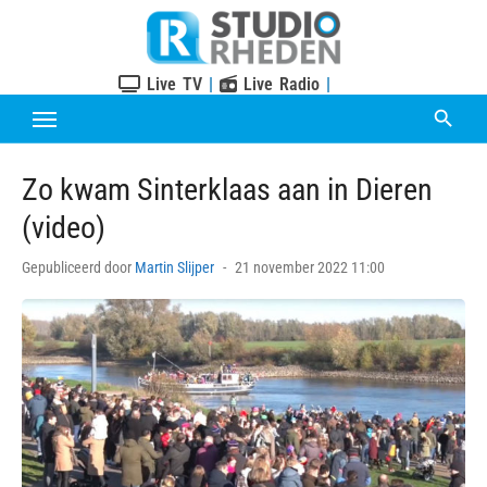
Skip
to
content
Live TV
|
Live Radio
|
Zo kwam Sinterklaas aan in Dieren
(video)
Posted
Gepubliceerd door
Martin Slijper
21 november 2022 11:00
on