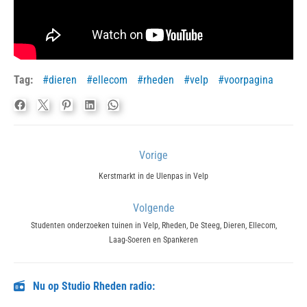
Tag:
dieren
ellecom
rheden
velp
voorpagina
Bericht
Vorige
navigatie
Previous
Kerstmarkt in de Ulenpas in Velp
post:
Volgende
Next
Studenten onderzoeken tuinen in Velp, Rheden, De Steeg, Dieren, Ellecom,
Laag-Soeren en Spankeren
post:
Nu op Studio Rheden radio: