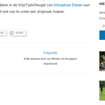
NI
bben in de VrijeTijdsVleugel van
Inloophuis Dieren
aan
 wel van te voren een afspraak maken.
Meld
hoog
ARE
SHARE
Volgende
Next
A348 opnieuw dicht van Rheden tot knooppunt
Velperbroek
post: