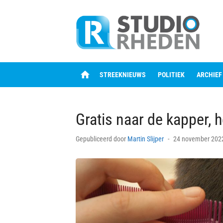
Skip
to
content
home
STREEKNIEUWS
POLITIEK
ARCHIEF
Gratis naar de kapper, h
Posted
Gepubliceerd door
Martin Slijper
24 november 202
on