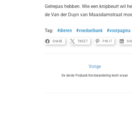
Gelrepas hebben. Wie een knipbeurt wil he
de Van der Duyn van Maasdamstraat moet
Tag:
dieren
voedselbank
voorpagina
SHARE
TWEET
PIN IT
SH
Bericht
Vorige
Previous
navigatie
De derde Posbank Kerstwandeling komt eraan
post: