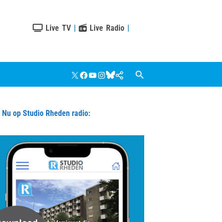
Live TV
|
Live Radio
|
X
Facebook
YouTube
Instagram
Bluesky
Google
Nieuws
u op Studio Rheden radio: