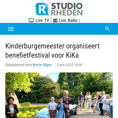
Skip
to
content
Live TV
|
Live Radio
|
Kinderburgemeester organiseert
benefietfestival voor KiKa
Posted
Gepubliceerd door
Martin Slijper
5 mei 2023 10:00
on