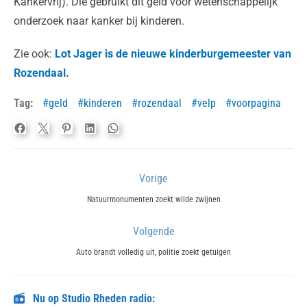
Kankervrij). Die gebruikt dit geld voor wetenschappelijk
onderzoek naar kanker bij kinderen.
Zie ook:
Lot Jager is de nieuwe kinderburgemeester van
Rozendaal
.
Tag:
geld
kinderen
rozendaal
velp
voorpagina
Bericht
Vorige
navigatie
Previous
Natuurmonumenten zoekt wilde zwijnen
post:
Volgende
Next
Auto brandt volledig uit, politie zoekt getuigen
post:
Nu op Studio Rheden radio: