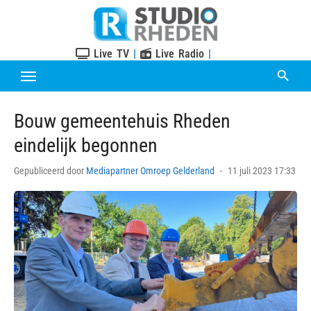
Skip
to
content
Live TV
|
Live Radio
|
Bouw gemeentehuis Rheden
eindelijk begonnen
Posted
Gepubliceerd door
Mediapartner Omroep Gelderland
11 juli 2023 17:33
on