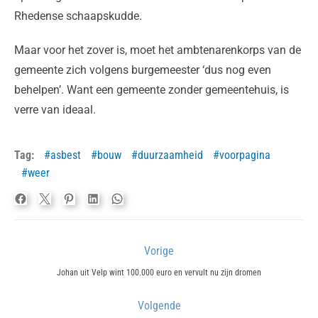
Rhedense schaapskudde.
Maar voor het zover is, moet het ambtenarenkorps van de
gemeente zich volgens burgemeester ‘dus nog even
behelpen’. Want een gemeente zonder gemeentehuis, is
verre van ideaal.
Tag:
asbest
bouw
duurzaamheid
voorpagina
weer
Bericht
Vorige
navigatie
Previous
Johan uit Velp wint 100.000 euro en vervult nu zijn dromen
post:
Volgende