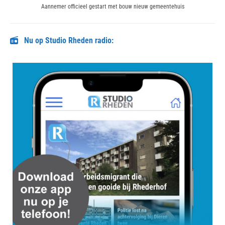
Next
Aannemer officieel gestart met bouw nieuw gemeentehuis
post:
Nu op Studio Rheden radio: