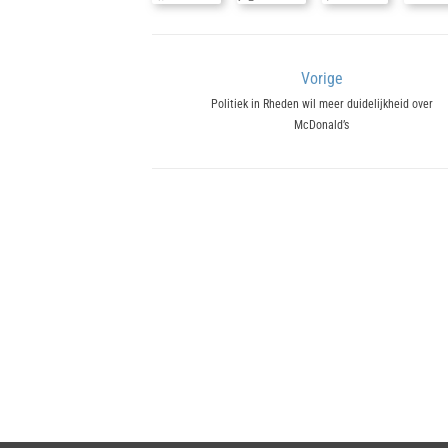
Bericht
Vorige
Previous
Politiek in Rheden wil meer duidelijkheid over
navigatie
McDonald’s
post: