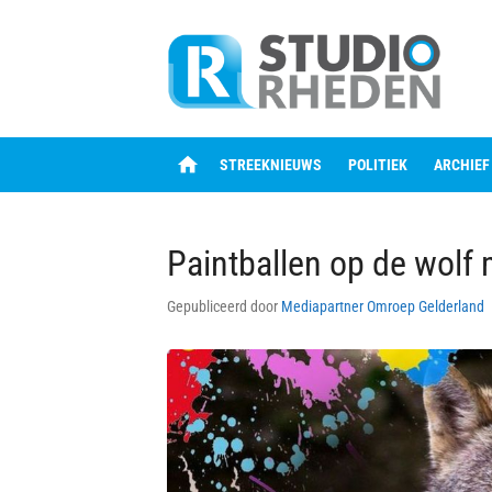
Skip
to
content
home
STREEKNIEUWS
POLITIEK
ARCHIEF
Paintballen op de wolf
Gepubliceerd door
Mediapartner Omroep Gelderland