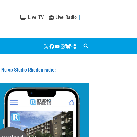
Live TV
|
Live Radio
|
X
Facebook
YouTube
Instagram
Bluesky
Google
Nieuws
u op Studio Rheden radio: