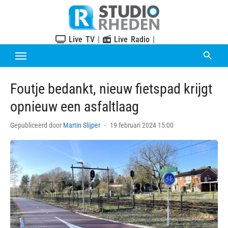
Skip
to
content
Live TV
|
Live Radio
|
Foutje bedankt, nieuw fietspad krijgt
opnieuw een asfaltlaag
Posted
Gepubliceerd door
Martin Slijper
19 februari 2024 15:00
on