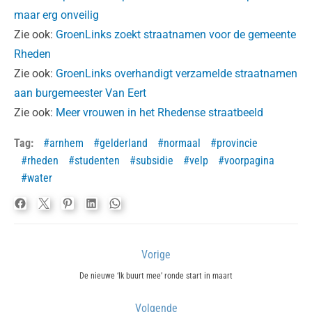
maar erg onveilig
Zie ook:
GroenLinks zoekt straatnamen voor de gemeente
Rheden
Zie ook:
GroenLinks overhandigt verzamelde straatnamen
aan burgemeester Van Eert
Zie ook:
Meer vrouwen in het Rhedense straatbeeld
Tag:
arnhem
gelderland
normaal
provincie
rheden
studenten
subsidie
velp
voorpagina
water
Bericht
Vorige
navigatie
Previous
De nieuwe ‘Ik buurt mee’ ronde start in maart
post:
Volgende