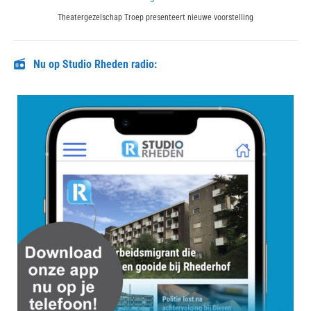
Next
Theatergezelschap Troep presenteert nieuwe voorstelling
post:
Nu op Studio Rheden radio: