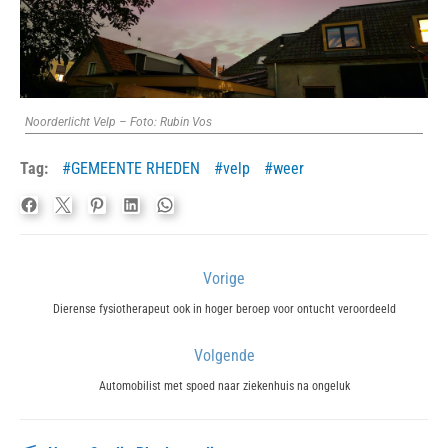
Noorderlicht Velp – Foto: Rubin Vos
Tag:
GEMEENTE RHEDEN
velp
weer
Bericht
Vorige
navigatie
Previous
Dierense fysiotherapeut ook in hoger beroep voor ontucht veroordeeld
post:
Volgende
Next
Automobilist met spoed naar ziekenhuis na ongeluk
post: