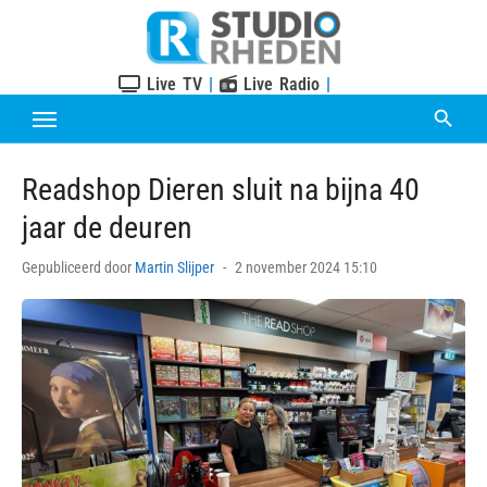
Skip
to
content
Live TV
|
Live Radio
|
Readshop Dieren sluit na bijna 40
jaar de deuren
Posted
Gepubliceerd door
Martin Slijper
2 november 2024 15:10
on