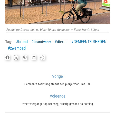
Readshop Dieren sluit na bijna 40 jaar de deuren – Foto: Martin Slijper
Tag:
brand
brandweer
dieren
GEMEENTE RHEDEN
zwembad
Bericht
Vorige
navigatie
Previous
Gemeente zoekt nog steeds een plekje voor Ome Jan
post:
Volgende
Next
Weer voetganger op snelweg, ernstig gewond na botsing
post: