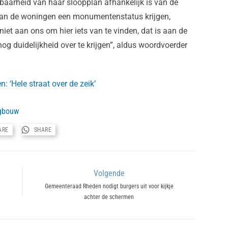
lbaarheid van haar sloopplan afhankelijk is van de
an de woningen een monumentenstatus krijgen,
niet aan ons om hier iets van te vinden, dat is aan de
og duidelijkheid over te krijgen”, aldus woordvoerder
 ‘Hele straat over de zeik’
gbouw
ARE
SHARE
Volgende
Next
Gemeenteraad Rheden nodigt burgers uit voor kijkje
achter de schermen
post: