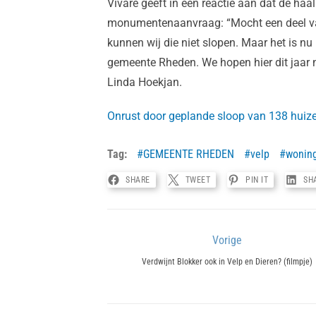
Vivare geeft in een reactie aan dat de haa
monumentenaanvraag: “Mocht een deel v
kunnen wij die niet slopen. Maar het is nu 
gemeente Rheden. We hopen hier dit jaar n
Linda Hoekjan.
Onrust door geplande sloop van 138 huizen:
Tag:
GEMEENTE RHEDEN
velp
wonin
SHARE
TWEET
PIN IT
SH
Bericht
Vorige
Previous
navigatie
Verdwijnt Blokker ook in Velp en Dieren? (filmpje)
post: