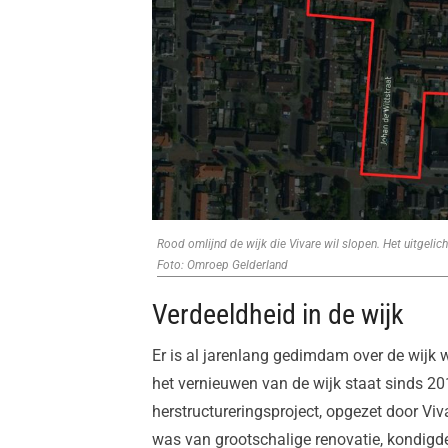
Rood omlijnd de wijk die Vivare wil slopen. Het uitgeli
Foto: Omroep Gelderland
Verdeeldheid in de wijk
Er is al jarenlang gedimdam over de wijk
het vernieuwen van de wijk staat sinds 20
herstructureringsproject, opgezet door Vi
was van grootschalige renovatie, kondigde 