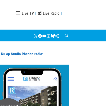
Live TV
|
Live Radio
|
X
Facebook
YouTube
Instagram
Bluesky
Google
Nieuws
u op Studio Rheden radio: