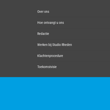
Over ons
Hoe ontvangt u ons
Redactie
Werken bij Studio Rheden
Klachtenprocedure
Toekomstvisie