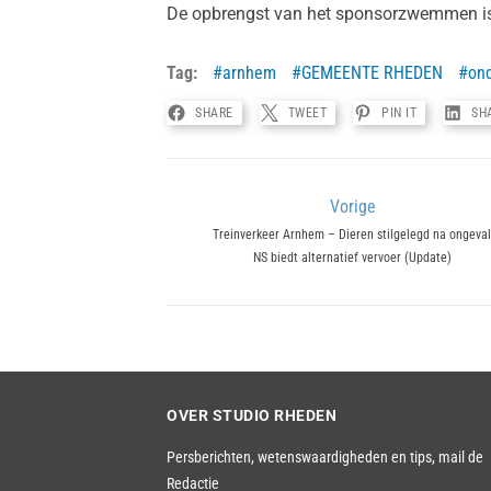
De opbrengst van het sponsorzwemmen is 
Tag:
arnhem
GEMEENTE RHEDEN
ond
SHARE
TWEET
PIN IT
SH
Bericht
Vorige
Previous
Treinverkeer Arnhem – Dieren stilgelegd na ongeval
navigatie
NS biedt alternatief vervoer (Update)
post:
OVER STUDIO RHEDEN
Persberichten, wetenswaardigheden en tips,
mail de
Redactie