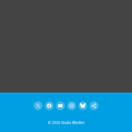
X
Facebook
YouTube
Instagram
Bluesky
Google
Nieuws
© 2026 Studio Rheden