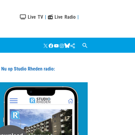
Live TV
|
Live Radio
|
X
Facebook
YouTube
Instagram
Bluesky
Google
Nieuws
u op Studio Rheden radio: