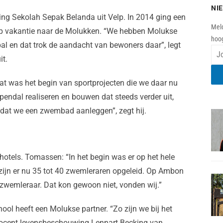
NI
ng Sekolah Sepak Belanda uit Velp. In 2014 ging een
Meld
p vakantie naar de Molukken. “We hebben Molukse
hoog
al en dat trok de aandacht van bewoners daar”, legt
it.
at was het begin van sportprojecten die we daar nu
endal realiseren en bouwen dat steeds verder uit,
dat we een zwembad aanleggen”, zegt hij.
otels. Tomassen: “In het begin was er op het hele
zijn er nu 35 tot 40 zwemleraren opgeleid. Op Ambon
emleraar. Dat kon gewoon niet, vonden wij.”
l heeft een Molukse partner. “Zo zijn we bij het
docent levensbeschouwing Lennart Becking van