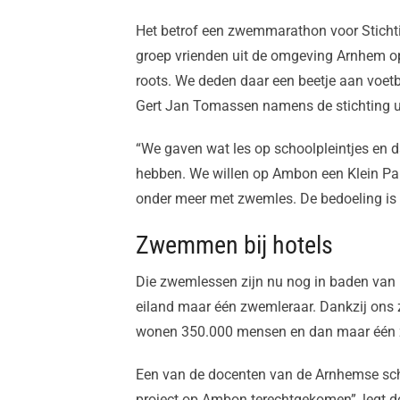
Het betrof een zwemmarathon voor Stichti
groep vrienden uit de omgeving Arnhem o
roots. We deden daar een beetje aan voetb
Gert Jan Tomassen namens de stichting u
“We gaven wat les op schoolpleintjes en d
hebben. We willen op Ambon een Klein Pap
onder meer met zwemles. De bedoeling is 
Zwemmen bij hotels
Die zwemlessen zijn nu nog in baden van h
eiland maar één zwemleraar. Dankzij ons 
wonen 350.000 mensen en dan maar één zw
Een van de docenten van de Arnhemse schoo
project op Ambon terechtgekomen”, legt 