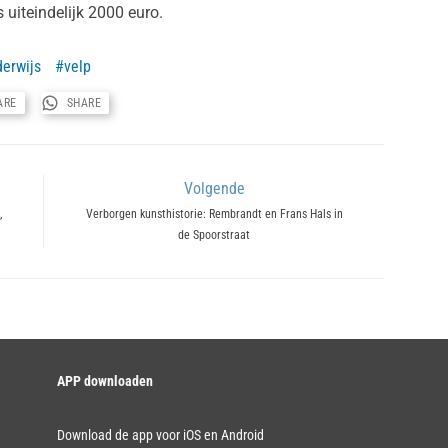
uiteindelijk 2000 euro.
erwijs
velp
ARE
SHARE
Volgende
,
Next
Verborgen kunsthistorie: Rembrandt en Frans Hals in
de Spoorstraat
post:
APP downloaden
Download de app voor iOS en Android