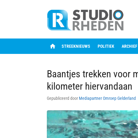
Skip
to
content
home
STREEKNIEUWS
POLITIEK
ARCHIEF
Baantjes trekken voor 
kilometer hiervandaan
Gepubliceerd door
Mediapartner Omroep Gelderland