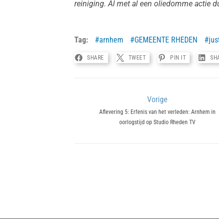
reiniging. Al met al een oliedomme actie d
Tag:
arnhem
GEMEENTE RHEDEN
jus
SHARE
TWEET
PIN IT
SH
Bericht
Vorige
Previous
Aflevering 5: Erfenis van het verleden: Arnhem in
navigatie
oorlogstijd op Studio Rheden TV
post: