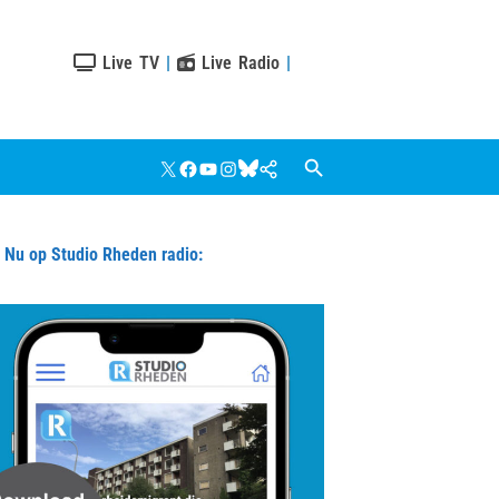
Live TV
|
Live Radio
|
X
Facebook
YouTube
Instagram
Bluesky
Google
Nieuws
u op Studio Rheden radio: