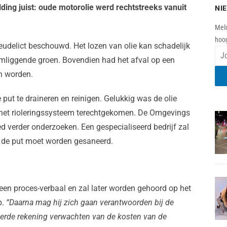
ding juist: oude motorolie werd rechtstreeks vanuit
NI
Meld
hoog
ieudelict beschouwd. Het lozen van olie kan schadelijk
 omliggende groen. Bovendien had het afval op een
en worden.
ut te draineren en reinigen. Gelukkig was de olie
in het rioleringssysteem terechtgekomen. De Omgevings
 verder onderzoeken. Een gespecialiseerd bedrijf zal
de put moet worden gesaneerd.
een proces-verbaal en zal later worden gehoord op het
p.
“Daarna mag hij zich gaan verantwoorden bij de
eperde rekening verwachten van de kosten van de