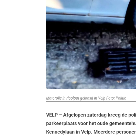
Motorolie in rioolput geloosd in Velp Foto: Politie
VELP – Afgelopen zaterdag kreeg de poli
parkeerplaats voor het oude gemeentehu
Kennedylaan in Velp. Meerdere personen