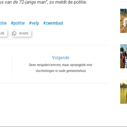
us van de 72-jarige man”,
zo meldt de politie.
titie
politie
velp
zwembad
ARE
SHARE
Volgende
Next
Geen vergadercentrum, maar opvangplek voor
vluchtelingen in oude gemeentehuis
post: