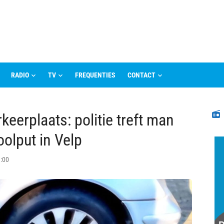
RADIO
TV
FREQUENTIES
CONTACT
N
keerplaats: politie treft man
oolput in Velp
9:00