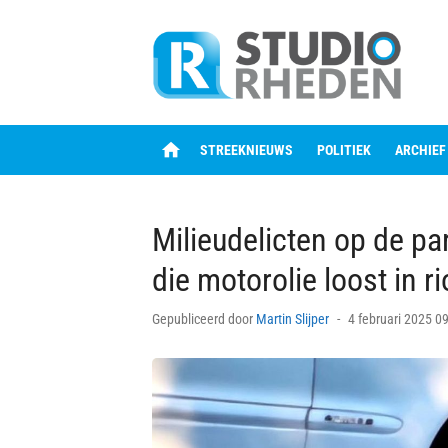
Skip
to
content
home
STREEKNIEUWS
POLITIEK
ARCHIEF
Milieudelicten op de par
die motorolie loost in ri
Posted
Gepubliceerd door
Martin Slijper
4 februari 2025 0
on