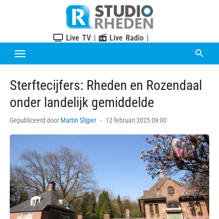
Skip
to
content
Live TV
|
Live Radio
|
Sterftecijfers: Rheden en Rozendaal
onder landelijk gemiddelde
Posted
Gepubliceerd door
Martin Slijper
12 februari 2025 09:00
on