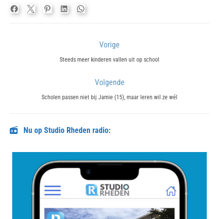
Bericht
Vorige
navigatie
Previous
Steeds meer kinderen vallen uit op school
post:
Volgende
Next
Scholen passen niet bij Jamie (15), maar leren wil ze wél
post:
Nu op Studio Rheden radio: