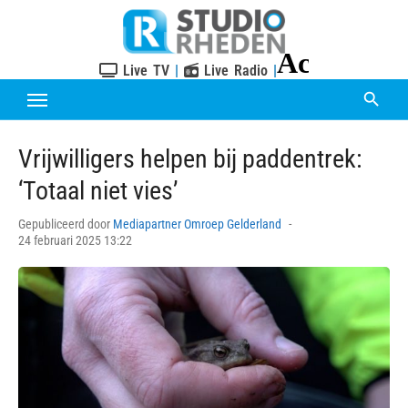
Skip
to
content
Live TV
|
Live Radio
|
Vrijwilligers helpen bij paddentrek:
‘Totaal niet vies’
Posted
Gepubliceerd door
Mediapartner Omroep Gelderland
on
24 februari 2025 13:22