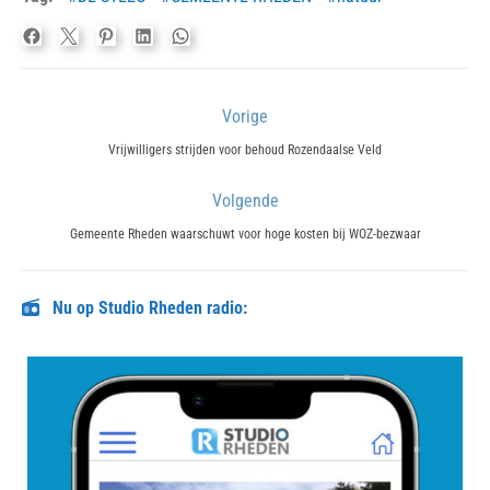
Bericht
Vorige
navigatie
Previous
Vrijwilligers strijden voor behoud Rozendaalse Veld
post:
Volgende
Next
Gemeente Rheden waarschuwt voor hoge kosten bij WOZ-bezwaar
post:
Nu op Studio Rheden radio: