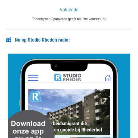
post:
Volgende
Next
Toneelgroep Spankeren geeft nieuwe voorstelling
post:
Nu op Studio Rheden radio: