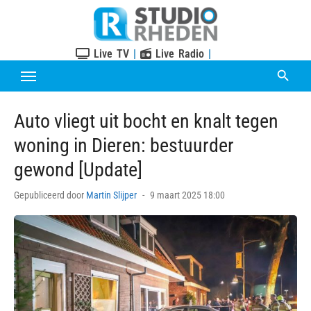
Skip
to
content
Live TV
|
Live Radio
|
Auto vliegt uit bocht en knalt tegen
woning in Dieren: bestuurder
gewond [Update]
Posted
Gepubliceerd door
Martin Slijper
9 maart 2025 18:00
on