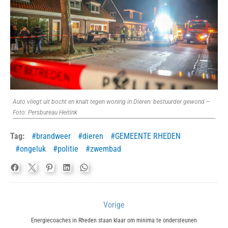
Auto vliegt uit bocht en knalt tegen woning in Dieren: bestuurder gewond –
Foto: Persbureau Heitink
Tag:
brandweer
dieren
GEMEENTE RHEDEN
ongeluk
politie
zwembad
Bericht
Vorige
navigatie
Previous
Energiecoaches in Rheden staan klaar om minima te ondersteunen