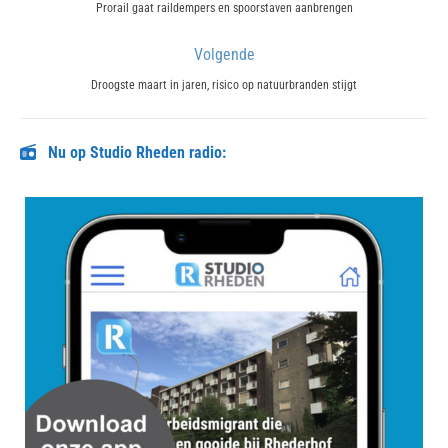
navigatie
Previous
Prorail gaat raildempers en spoorstaven aanbrengen
post:
Volgende
Next
Droogste maart in jaren, risico op natuurbranden stijgt
post:
Nu op Studio Rheden radio: