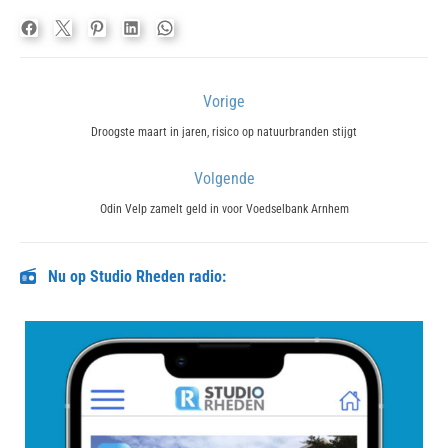
Bericht
Vorige
navigatie
Previous
Droogste maart in jaren, risico op natuurbranden stijgt
post:
Volgende
Next
Odin Velp zamelt geld in voor Voedselbank Arnhem
post:
Nu op Studio Rheden radio: