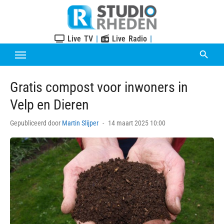
Skip
to
content
Live TV
|
Live Radio
|
Gratis compost voor inwoners in
Velp en Dieren
Posted
Gepubliceerd door
Martin Slijper
14 maart 2025 10:00
on