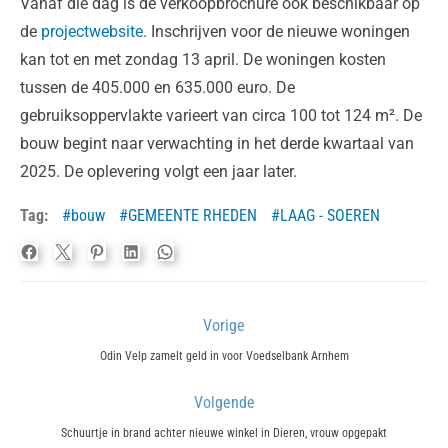
Vanaf die dag is de verkoopbrochure ook beschikbaar op
de
projectwebsite
. Inschrijven voor de nieuwe woningen
kan tot en met zondag 13 april. De woningen kosten
tussen de 405.000 en 635.000 euro. De
gebruiksoppervlakte varieert van circa 100 tot 124 m². De
bouw begint naar verwachting in het derde kwartaal van
2025. De oplevering volgt een jaar later.
Tag:
bouw
GEMEENTE RHEDEN
LAAG - SOEREN
Bericht
Vorige
navigatie
Previous
Odin Velp zamelt geld in voor Voedselbank Arnhem
post:
Volgende
Next
Schuurtje in brand achter nieuwe winkel in Dieren, vrouw opgepakt