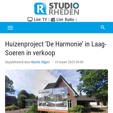
Skip
to
content
Live TV
|
Live Radio
|
Huizenproject ‘De Harmonie’ in Laag-
Soeren in verkoop
Posted
Gepubliceerd door
Martin Slijper
15 maart 2025 09:00
on