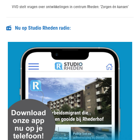
Next
VVD stelt vragen over ontwikkelingen in centrum Rheden: ‘Zorgen én kansen’
post:
Nu op Studio Rheden radio: