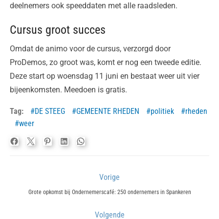
deelnemers ook speeddaten met alle raadsleden.
Cursus groot succes
Omdat de animo voor de cursus, verzorgd door
ProDemos, zo groot was, komt er nog een tweede editie.
Deze start op woensdag 11 juni en bestaat weer uit vier
bijeenkomsten. Meedoen is gratis.
Tag:
DE STEEG
GEMEENTE RHEDEN
politiek
rheden
weer
Bericht
Vorige
navigatie
Previous
Grote opkomst bij Ondernemerscafé: 250 ondernemers in Spankeren
post:
Volgende