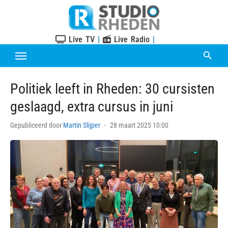
Skip
to
content
Live TV
|
Live Radio
|
Politiek leeft in Rheden: 30 cursisten
geslaagd, extra cursus in juni
Posted
Gepubliceerd door
Martin Slijper
28 maart 2025 10:00
on